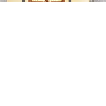
SREE GURUVAYURAPPAN
TEMPLE, KOLKATA!
ഓം നമോ ഭഗവതേ വാസുദേവായ